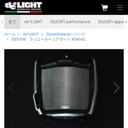
全て
de"LIGHT
DUCATI performance
DUCATI appare
ホーム
de"LIGHT
Diavel/Xdiavelシリーズ
DEP209 ラジエーターコアガード XDIAVEL