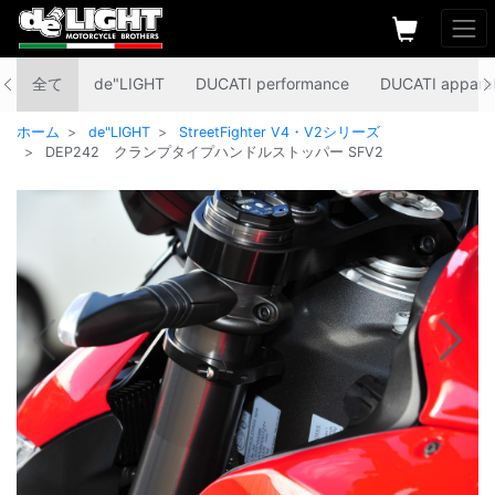
全て
de"LIGHT
DUCATI performance
DUCATI appare
ホーム
de"LIGHT
StreetFighter V4・V2シリーズ
DEP242 クランプタイプハンドルストッパー SFV2