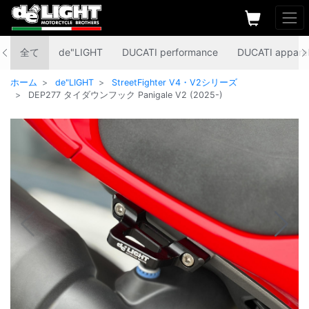
全て
de"LIGHT
DUCATI performance
DUCATI appare
ホーム
de"LIGHT
StreetFighter V4・V2シリーズ
DEP277 タイダウンフック Panigale V2 (2025-)